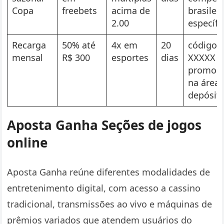
Copa
freebets
acima de
brasilei
2.00
específi
Recarga
50% até
4x em
20
código
mensal
R$ 300
esportes
dias
XXXXX a
promoç
na área 
depósit
Aposta Ganha Seções de jogos
online
Aposta Ganha reúne diferentes modalidades de
entretenimento digital, com acesso a cassino
tradicional, transmissões ao vivo e máquinas de
prêmios variados que atendem usuários do