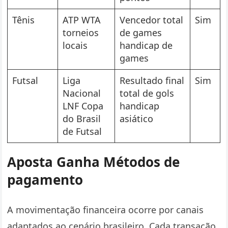
Tênis
ATP WTA
Vencedor total
Sim
torneios
de games
locais
handicap de
games
Futsal
Liga
Resultado final
Sim
Nacional
total de gols
LNF Copa
handicap
do Brasil
asiático
de Futsal
Aposta Ganha Métodos de
pagamento
A movimentação financeira ocorre por canais
adaptados ao cenário brasileiro. Cada transação