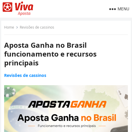
MENU
Home
Revisões de cassinos
Aposta Ganha no Brasil
funcionamento e recursos
principais
Revisões de cassinos