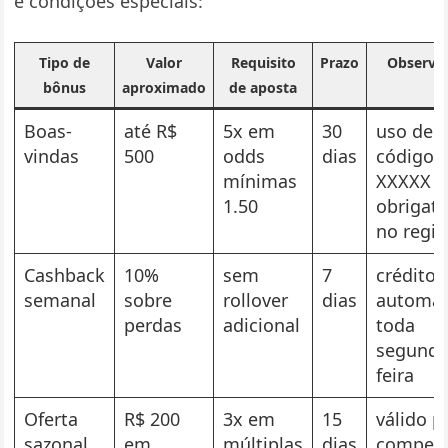
e condições especiais:
Tipo de
Valor
Requisito
Prazo
Observa
bônus
aproximado
de aposta
Boas-
até R$
5x em
30
uso de
vindas
500
odds
dias
código
mínimas
XXXXX
1.50
obrigató
no regis
Cashback
10%
sem
7
crédito
semanal
sobre
rollover
dias
automát
perdas
adicional
toda
segunda
feira
Oferta
R$ 200
3x em
15
válido p
sazonal
em
múltiplas
dias
competi