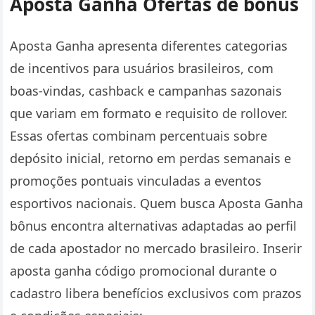
Aposta Ganha Ofertas de bônus
Aposta Ganha apresenta diferentes categorias
de incentivos para usuários brasileiros, com
boas-vindas, cashback e campanhas sazonais
que variam em formato e requisito de rollover.
Essas ofertas combinam percentuais sobre
depósito inicial, retorno em perdas semanais e
promoções pontuais vinculadas a eventos
esportivos nacionais. Quem busca Aposta Ganha
bônus encontra alternativas adaptadas ao perfil
de cada apostador no mercado brasileiro. Inserir
aposta ganha código promocional durante o
cadastro libera benefícios exclusivos com prazos