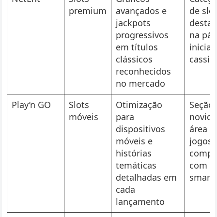
premium
avançados e
de slo
jackpots
desta
progressivos
na pág
em títulos
inicial
clássicos
cassin
reconhecidos
no mercado
Play’n GO
Slots
Otimização
Seção
móveis
para
novida
dispositivos
área d
móveis e
jogos
histórias
compat
temáticas
com
detalhadas em
smart
cada
lançamento