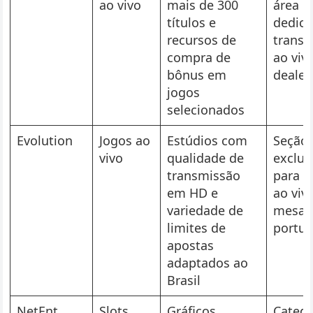
ao vivo
mais de 300
área
títulos e
dedica
recursos de
trans
compra de
ao viv
bônus em
dealer
jogos
selecionados
Evolution
Jogos ao
Estúdios com
Seção
vivo
qualidade de
exclus
transmissão
para c
em HD e
ao viv
variedade de
mesas
limites de
portu
apostas
adaptados ao
Brasil
NetEnt
Slots
Gráficos
Catego