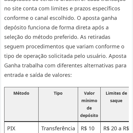
no site conta com limites e prazos específicos
conforme o canal escolhido. O aposta ganha
depósito funciona de forma direta após a
seleção do método preferido. As retiradas
seguem procedimentos que variam conforme o
tipo de operação solicitada pelo usuário. Aposta
Ganha trabalha com diferentes alternativas para
entrada e saída de valores:
Método
Tipo
Valor
Limites de
mínimo
saque
de
depósito
PIX
Transferência
R$ 10
R$ 20 a R$