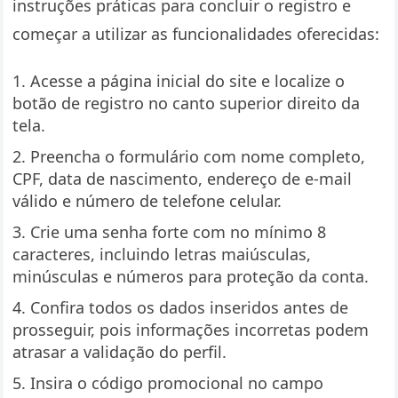
instruções práticas para concluir o registro e
começar a utilizar as funcionalidades oferecidas:
Acesse a página inicial do site e localize o
botão de registro no canto superior direito da
tela.
Preencha o formulário com nome completo,
CPF, data de nascimento, endereço de e-mail
válido e número de telefone celular.
Crie uma senha forte com no mínimo 8
caracteres, incluindo letras maiúsculas,
minúsculas e números para proteção da conta.
Confira todos os dados inseridos antes de
prosseguir, pois informações incorretas podem
atrasar a validação do perfil.
Insira o código promocional no campo