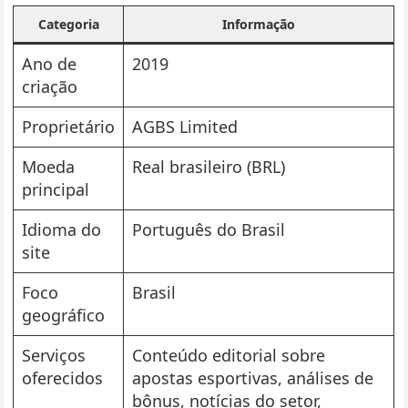
Categoria
Informação
Ano de
2019
criação
Proprietário
AGBS Limited
Moeda
Real brasileiro (BRL)
principal
Idioma do
Português do Brasil
site
Foco
Brasil
geográfico
Serviços
Conteúdo editorial sobre
oferecidos
apostas esportivas, análises de
bônus, notícias do setor,