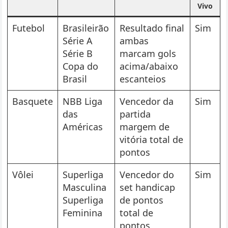
Vivo
Futebol
Brasileirão
Resultado final
Sim
Série A
ambas
Série B
marcam gols
Copa do
acima/abaixo
Brasil
escanteios
Basquete
NBB Liga
Vencedor da
Sim
das
partida
Américas
margem de
vitória total de
pontos
Vôlei
Superliga
Vencedor do
Sim
Masculina
set handicap
Superliga
de pontos
Feminina
total de
pontos