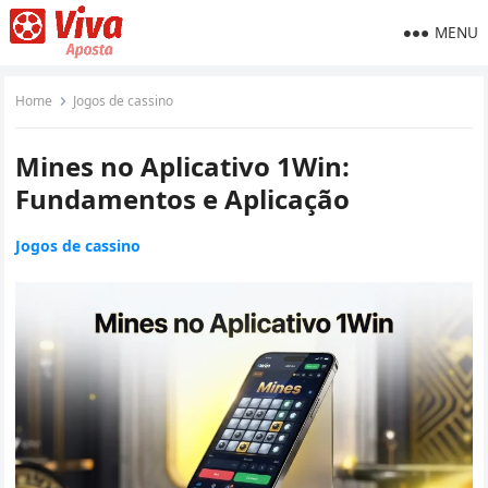
MENU
Home
Jogos de cassino
Mines no Aplicativo 1Win:
Fundamentos e Aplicação
Jogos de cassino