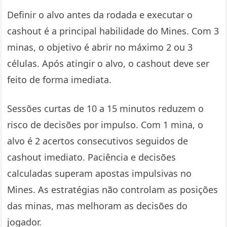
Definir o alvo antes da rodada e executar o
cashout é a principal habilidade do Mines. Com 3
minas, o objetivo é abrir no máximo 2 ou 3
células. Após atingir o alvo, o cashout deve ser
feito de forma imediata.
Sessões curtas de 10 a 15 minutos reduzem o
risco de decisões por impulso. Com 1 mina, o
alvo é 2 acertos consecutivos seguidos de
cashout imediato. Paciência e decisões
calculadas superam apostas impulsivas no
Mines. As estratégias não controlam as posições
das minas, mas melhoram as decisões do
jogador.