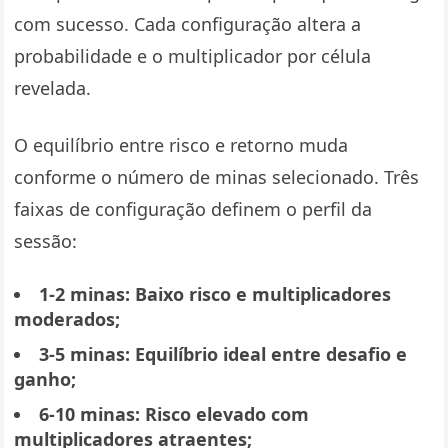
com sucesso. Cada configuração altera a
probabilidade e o multiplicador por célula
revelada.
O equilíbrio entre risco e retorno muda
conforme o número de minas selecionado. Três
faixas de configuração definem o perfil da
sessão:
1-2 minas: Baixo risco e multiplicadores
moderados;
3-5 minas: Equilíbrio ideal entre desafio e
ganho;
6-10 minas: Risco elevado com
multiplicadores atraentes;