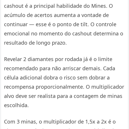
cashout é a principal habilidade do Mines. O
acúmulo de acertos aumenta a vontade de
continuar — esse é o ponto de tilt. O controle
emocional no momento do cashout determina o
resultado de longo prazo.
Revelar 2 diamantes por rodada já é o limite
recomendado para não arriscar demais. Cada
célula adicional dobra o risco sem dobrar a
recompensa proporcionalmente. O multiplicador
alvo deve ser realista para a contagem de minas
escolhida.
Com 3 minas, o multiplicador de 1,5x a 2x é o