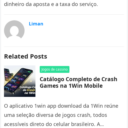
dinheiro da aposta e a taxa do serviço.
Liman
Related Posts
Jogos de cassino
Catálogo Completo de Crash
Games na 1Win Mobile
O aplicativo 1win app download da 1Win reúne
uma seleção diversa de jogos crash, todos
acessíveis direto do celular brasileiro. A