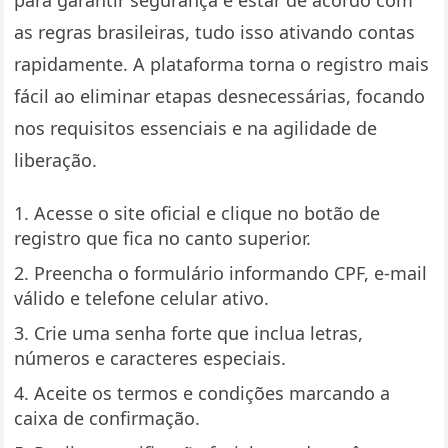
para garantir segurança e estar de acordo com
as regras brasileiras, tudo isso ativando contas
rapidamente. A plataforma torna o registro mais
fácil ao eliminar etapas desnecessárias, focando
nos requisitos essenciais e na agilidade de
liberação.
Acesse o site oficial e clique no botão de
registro que fica no canto superior.
Preencha o formulário informando CPF, e-mail
válido e telefone celular ativo.
Crie uma senha forte que inclua letras,
números e caracteres especiais.
Aceite os termos e condições marcando a
caixa de confirmação.