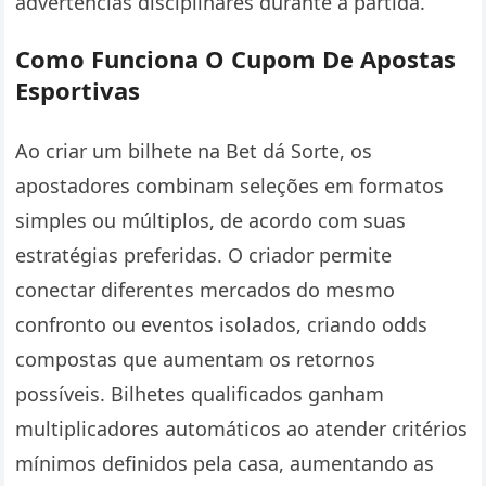
advertências disciplinares durante a partida.
Como Funciona O Cupom De Apostas
Esportivas
Ao criar um bilhete na Bet dá Sorte, os
apostadores combinam seleções em formatos
simples ou múltiplos, de acordo com suas
estratégias preferidas. O criador permite
conectar diferentes mercados do mesmo
confronto ou eventos isolados, criando odds
compostas que aumentam os retornos
possíveis. Bilhetes qualificados ganham
multiplicadores automáticos ao atender critérios
mínimos definidos pela casa, aumentando as