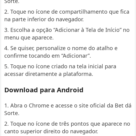
Sorte.
Toque no ícone de compartilhamento que fica
na parte inferior do navegador.
Escolha a opção “Adicionar à Tela de Início” no
menu que aparece.
Se quiser, personalize o nome do atalho e
confirme tocando em “Adicionar”.
Toque no ícone criado na tela inicial para
acessar diretamente a plataforma.
Download para Android
Abra o Chrome e acesse o site oficial da Bet dá
Sorte.
Toque no ícone de três pontos que aparece no
canto superior direito do navegador.