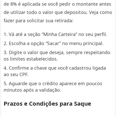
de 8% é aplicada se você pedir o montante antes
de utilizar todo o valor que depositou. Veja como
fazer para solicitar sua retirada:
Vá até a seção “Minha Carteira” no seu perfil.
Escolha a opção “Sacar” no menu principal.
Digite o valor que deseja, sempre respeitando
os limites estabelecidos.
Confirme a chave que você cadastrou ligada
ao seu CPF.
Aguarde que o crédito aparece em poucos
minutos após a validação.
Prazos e Condições para Saque