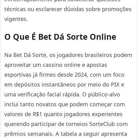
técnicas ou esclarecer dúvidas sobre promoções
vigentes.
O Que É Bet Dá Sorte Online
Na Bet Dá Sorte, os jogadores brasileiros podem
aproveitar um cassino online e apostas
esportivas já firmes desde 2024, com um foco
em depósitos instantâneos por meio do PIX e
uma verificação facial rápida. O público-alvo
inclui tanto novatos que podem começar com
valores de R$1 quanto jogadores experientes
querendo participar de torneios SorteClub com
prêmios semanais. A tabela a seguir apresenta