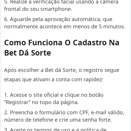
Realize a verificação facial usando a câmera
frontal do seu smartphone.
Aguarde pela aprovação automática, que
normalmente acontece em menos de 5 minutos.
Como Funciona O Cadastro Na
Bet Dá Sorte
Após escolher a Bet dá Sorte, o registro segue
etapas que ativam a conta com rapidez:
Acesse o site oficial e clique no botão
“Registrar” no topo da página.
Preencha o formulário com CPF, e-mail válido,
número de telefone e crie uma senha forte.
Aceite os termos de uso e a política de