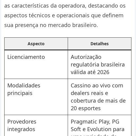
as características da operadora, destacando os
aspectos técnicos e operacionais que definem
sua presença no mercado brasileiro.
Aspecto
Detalhes
Licenciamento
Autorização
regulatória brasileira
válida até 2026
Modalidades
Cassino ao vivo com
principais
dealers reais e
cobertura de mais de
20 esportes
Provedores
Pragmatic Play, PG
integrados
Soft e Evolution para