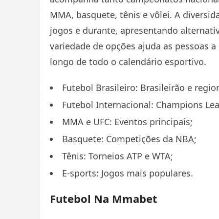
MMA, basquete, tênis e vôlei. A diversi
jogos e durante, apresentando alternativ
variedade de opções ajuda as pessoas a
longo de todo o calendário esportivo.
Futebol Brasileiro: Brasileirão e regio
Futebol Internacional: Champions Le
MMA e UFC: Eventos principais;
Basquete: Competições da NBA;
Tênis: Torneios ATP e WTA;
E-sports: Jogos mais populares.
Futebol Na Mmabet