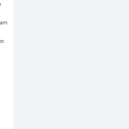
e
ram
r.