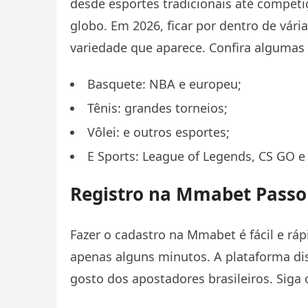
desde esportes tradicionais até competi
globo. Em 2026, ficar por dentro de vári
variedade que aparece. Confira algumas 
Basquete: NBA e europeu;
Tênis: grandes torneios;
Vôlei: e outros esportes;
E Sports: League of Legends, CS GO e
Registro na Mmabet Passo
Fazer o cadastro na Mmabet é fácil e rá
apenas alguns minutos. A plataforma disp
gosto dos apostadores brasileiros. Siga 