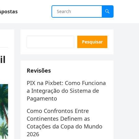
Apostas
Pesquisar
Pesquisar
il
Revisões
PIX na Pixbet: Como Funciona
a Integração do Sistema de
Pagamento
Como Confrontos Entre
Continentes Definem as
Cotações da Copa do Mundo
2026