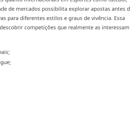
dade de mercados possibilita explorar apostas antes 
as para diferentes estilos e graus de vivência. Essa
 descobrir competições que realmente as interessam
nais;
ague;