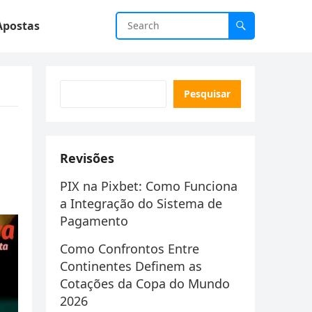
Apostas
Pesquisar
Pesquisar
Revisões
PIX na Pixbet: Como Funciona
a Integração do Sistema de
Pagamento
Como Confrontos Entre
Continentes Definem as
Cotações da Copa do Mundo
2026