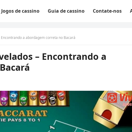
Jogos de cassino
Guia de cassino
Contate-nos
– Encontrando a abordagem correta no Bacará
velados – Encontrando a
 Bacará