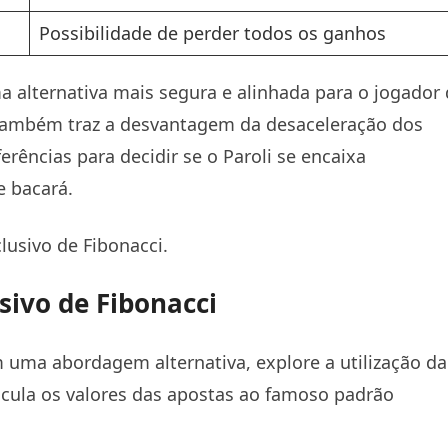
Possibilidade de perder todos os ganhos
 alternativa mais segura e alinhada para o jogador
a também traz a desvantagem da desaceleração dos
erências para decidir se o Paroli se encaixa
e bacará.
lusivo de Fibonacci.
sivo de Fibonacci
 uma abordagem alternativa, explore a utilização da
ncula os valores das apostas ao famoso padrão