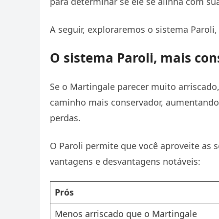
para determinar se ele se alinha com s
A seguir, exploraremos o sistema Paroli
O sistema Paroli, mais co
Se o Martingale parecer muito arriscad
caminho mais conservador, aumentando 
perdas.
O Paroli permite que você aproveite as
vantagens e desvantagens notáveis:
Prós
Menos arriscado que o Martingale