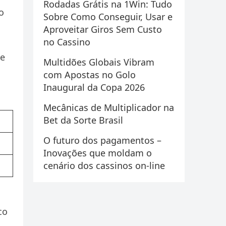
Rodadas Grátis na 1Win: Tudo
o
Sobre Como Conseguir, Usar e
Aproveitar Giros Sem Custo
no Cassino
te
Multidões Globais Vibram
com Apostas no Golo
Inaugural da Copa 2026
Mecânicas de Multiplicador na
Bet da Sorte Brasil
O futuro dos pagamentos –
Inovações que moldam o
cenário dos cassinos on-line
co