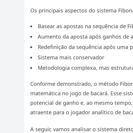
Os principais aspectos do sistema Fibon
Basear as apostas na sequência de Fibon
Aumento da aposta após ganhos de 
Redefinição da sequência após uma 
Sistema mais conservador
Metodologia complexa, mas estrutur
Conforme demonstrado, o método Fibona
matemática no jogo de bacará. Esse sis
potencial de ganho e, ao mesmo tempo,
atraente para o jogador analítico de bac
A seguir, vamos analisar o sistema direto