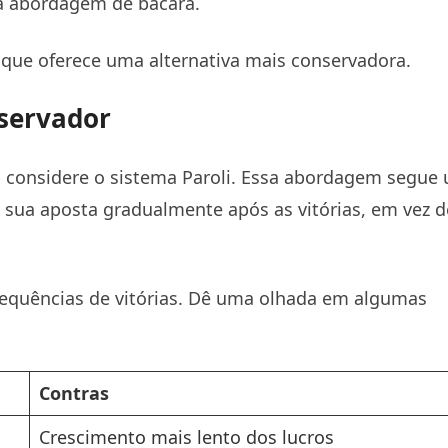
ua abordagem de bacará.
, que oferece uma alternativa mais conservadora.
nservador
o, considere o sistema Paroli. Essa abordagem segue
sua aposta gradualmente após as vitórias, em vez d
 sequências de vitórias. Dê uma olhada em algumas
Contras
Crescimento mais lento dos lucros