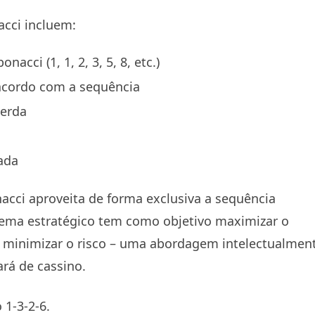
acci incluem:
acci (1, 1, 2, 3, 5, 8, etc.)
acordo com a sequência
perda
ada
cci aproveita de forma exclusiva a sequência
tema estratégico tem como objetivo maximizar o
 minimizar o risco – uma abordagem intelectualmen
ará de cassino.
 1-3-2-6.