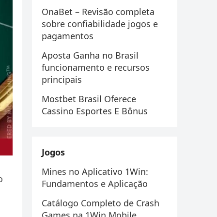
OnaBet – Revisão completa
sobre confiabilidade jogos e
pagamentos
Aposta Ganha no Brasil
funcionamento e recursos
principais
Mostbet Brasil Oferece
Cassino Esportes E Bônus
Jogos
Mines no Aplicativo 1Win:
o
Fundamentos e Aplicação
Catálogo Completo de Crash
Games na 1Win Mobile