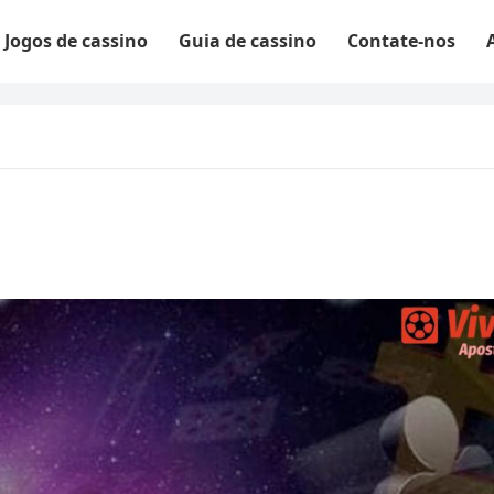
Jogos de cassino
Guia de cassino
Contate-nos