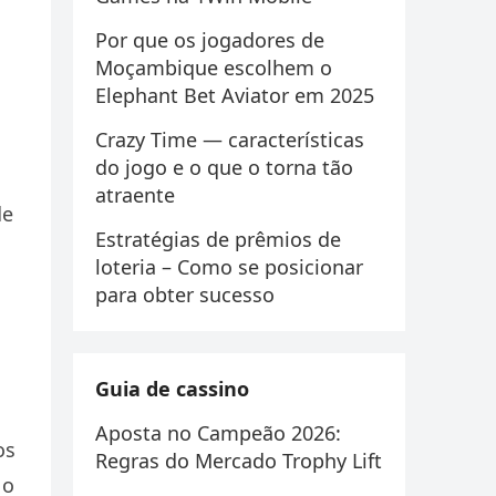
Por que os jogadores de
Moçambique escolhem o
Elephant Bet Aviator em 2025
Crazy Time — características
do jogo e o que o torna tão
atraente
de
Estratégias de prêmios de
loteria – Como se posicionar
para obter sucesso
Guia de cassino
Aposta no Campeão 2026:
os
Regras do Mercado Trophy Lift
 o