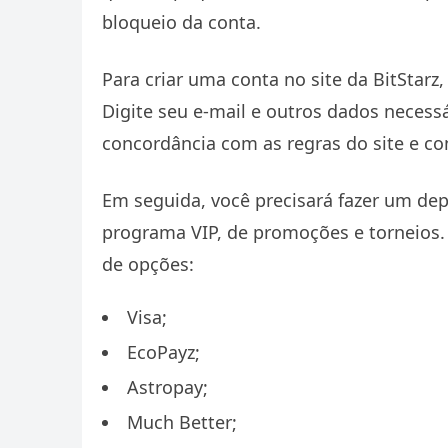
bloqueio da conta.
Para criar uma conta no site da BitStarz, 
Digite seu e-mail e outros dados necess
concordância com as regras do site e co
Em seguida, você precisará fazer um depó
programa VIP, de promoções e torneios.
de opções:
Visa;
EcoPayz;
Astropay;
Much Better;