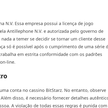
ma N.V. Essa empresa possui a licença de jogo
ela Antillephone N.V. e autorizada pelo governo de
 nada a temer se decidir se tornar um cliente desse
nça só é possível após o cumprimento de uma série 
 trabalha em estrita conformidade com os padrões
 on-line.
tro
 uma conta no cassino BitStarz. No entanto, observe
 Além disso, é necessário fornecer detalhes autêntic
ssoa. A violação de todas essas regras é punida com