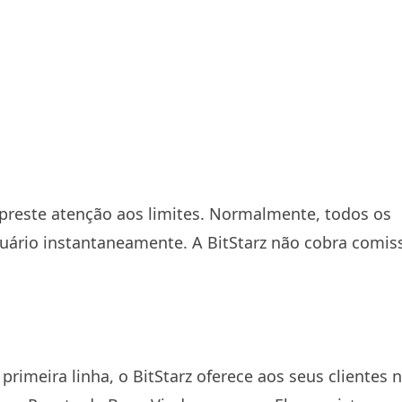
reste atenção aos limites. Normalmente, todos os
suário instantaneamente. A BitStarz não cobra comis
rimeira linha, o BitStarz oferece aos seus clientes 