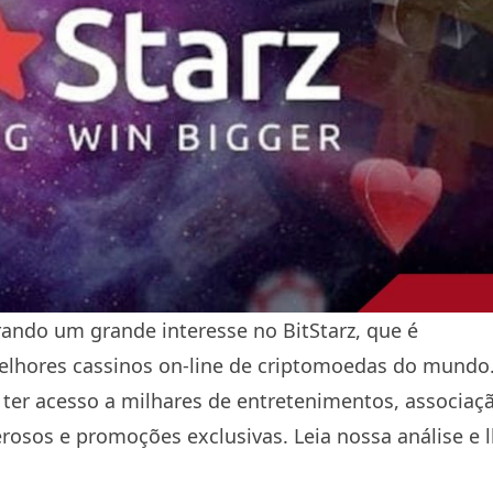
ando um grande interesse no BitStarz, que é
elhores cassinos on-line de criptomoedas do mundo
el ter acesso a milhares de entretenimentos, associaç
rosos e promoções exclusivas. Leia nossa análise e 
.