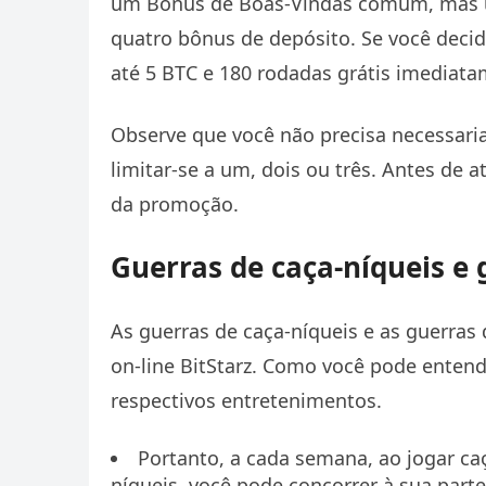
um Bônus de Boas-Vindas comum, mas u
quatro bônus de depósito. Se você deci
até 5 BTC e 180 rodadas grátis imediata
Observe que você não precisa necessari
limitar-se a um, dois ou três. Antes de
da promoção.
Guerras de caça-níqueis e
As guerras de caça-níqueis e as guerras
on-line BitStarz. Como você pode enten
respectivos entretenimentos.
Portanto, a cada semana, ao jogar caç
níqueis, você pode concorrer à sua parte