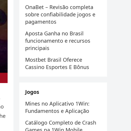
OnaBet – Revisão completa
sobre confiabilidade jogos e
pagamentos
Aposta Ganha no Brasil
funcionamento e recursos
principais
Mostbet Brasil Oferece
Cassino Esportes E Bônus
Jogos
.
Mines no Aplicativo 1Win:
ão
Fundamentos e Aplicação
lhe
Catálogo Completo de Crash
Games na 1Win Mobile