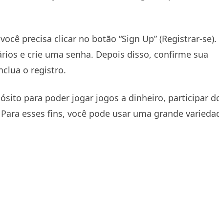
você precisa clicar no botão “Sign Up” (Registrar-se).
ários e crie uma senha. Depois disso, confirme sua
nclua o registro.
sito para poder jogar jogos a dinheiro, participar d
 Para esses fins, você pode usar uma grande varieda