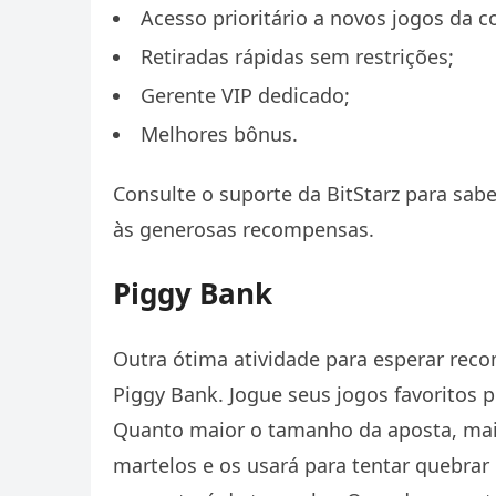
Acesso prioritário a novos jogos da co
Retiradas rápidas sem restrições;
Gerente VIP dedicado;
Melhores bônus.
Consulte o suporte da BitStarz para sab
às generosas recompensas.
Piggy Bank
Outra ótima atividade para esperar reco
Piggy Bank. Jogue seus jogos favoritos 
Quanto maior o tamanho da aposta, mais
martelos e os usará para tentar quebrar 