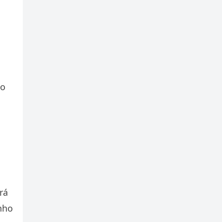
so
rá
inho