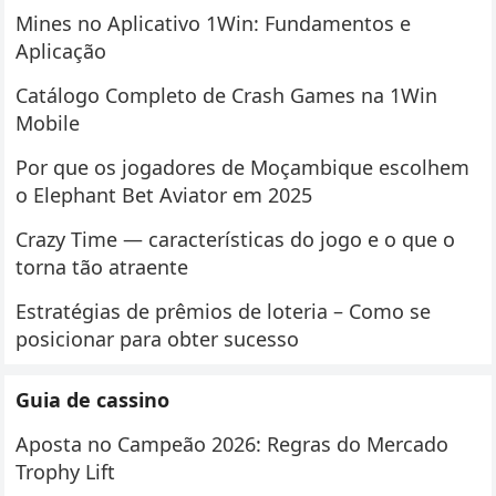
Mines no Aplicativo 1Win: Fundamentos e
Aplicação
Catálogo Completo de Crash Games na 1Win
Mobile
Por que os jogadores de Moçambique escolhem
o Elephant Bet Aviator em 2025
Crazy Time — características do jogo e o que o
torna tão atraente
Estratégias de prêmios de loteria – Como se
posicionar para obter sucesso
Guia de cassino
Aposta no Campeão 2026: Regras do Mercado
Trophy Lift