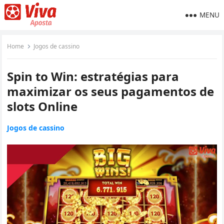
MENU
Home
Jogos de cassino
Spin to Win: estratégias para
maximizar os seus pagamentos de
slots Online
Jogos de cassino