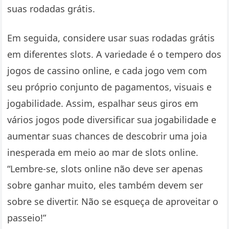
suas rodadas grátis.
Em seguida, considere usar suas rodadas grátis
em diferentes slots. A variedade é o tempero dos
jogos de cassino online, e cada jogo vem com
seu próprio conjunto de pagamentos, visuais e
jogabilidade. Assim, espalhar seus giros em
vários jogos pode diversificar sua jogabilidade e
aumentar suas chances de descobrir uma joia
inesperada em meio ao mar de slots online.
“Lembre-se, slots online não deve ser apenas
sobre ganhar muito, eles também devem ser
sobre se divertir. Não se esqueça de aproveitar o
passeio!”