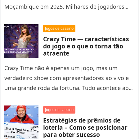
Moçambique em 2025. Milhares de jogadores
participam semanalmente em apostas na
trajetória do avião vermelho,…
Jogos de cassino
Crazy Time — características
do jogo e o que o torna tão
atraente
Crazy Time não é apenas um jogo, mas um
verdadeiro show com apresentadores ao vivo e
uma grande roda da fortuna. Tudo acontece ao
vivo: o apresentador…
Jogos de cassino
Estratégias de prêmios de
loteria – Como se posicionar
para obter sucesso