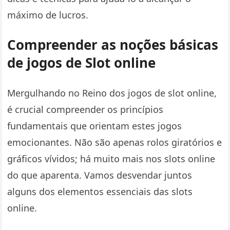
máximo de lucros.
Compreender as noções básicas
de jogos de Slot online
Mergulhando no Reino dos jogos de slot online,
é crucial compreender os princípios
fundamentais que orientam estes jogos
emocionantes. Não são apenas rolos giratórios e
gráficos vívidos; há muito mais nos slots online
do que aparenta. Vamos desvendar juntos
alguns dos elementos essenciais das slots
online.