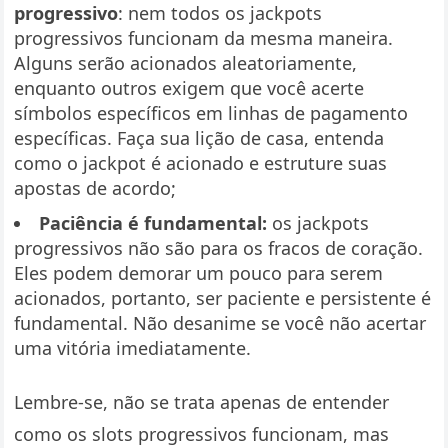
progressivo
: nem todos os jackpots
progressivos funcionam da mesma maneira.
Alguns serão acionados aleatoriamente,
enquanto outros exigem que você acerte
símbolos específicos em linhas de pagamento
específicas. Faça sua lição de casa, entenda
como o jackpot é acionado e estruture suas
apostas de acordo;
Paciência é fundamental:
os jackpots
progressivos não são para os fracos de coração.
Eles podem demorar um pouco para serem
acionados, portanto, ser paciente e persistente é
fundamental. Não desanime se você não acertar
uma vitória imediatamente.
Lembre-se, não se trata apenas de entender
como os slots progressivos funcionam, mas