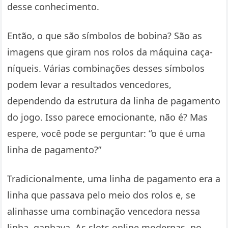
desse conhecimento.
Então, o que são símbolos de bobina? São as
imagens que giram nos rolos da máquina caça-
níqueis. Várias combinações desses símbolos
podem levar a resultados vencedores,
dependendo da estrutura da linha de pagamento
do jogo. Isso parece emocionante, não é? Mas
espere, você pode se perguntar: “o que é uma
linha de pagamento?”
Tradicionalmente, uma linha de pagamento era a
linha que passava pelo meio dos rolos e, se
alinhasse uma combinação vencedora nessa
linha, ganhava. As slots online modernas, no